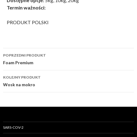
Dostępne opcje:
5kg, 10kg, 20kg
Termin ważności:
PRODUKT POLSKI
Post
POPRZEDNI PRODUKT
navigation
Foam Premium
KOLEJNY PRODUKT
Wosk na mokro
SARS-COV-2