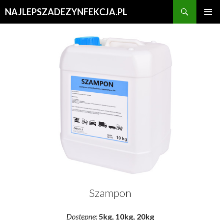
Search
NAJLEPSZADEZYNFEKCJA.PL
SKIP
PRIMAR
TO
MENU
CONTENT
Szampon
Dostępne:
5kg, 10kg, 20kg