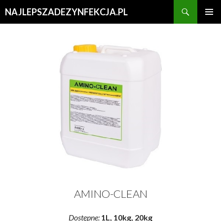
Search
NAJLEPSZADEZYNFEKCJA.PL
SKIP
PRIMAR
TO
MENU
CONTENT
AMINO-CLEAN
Dostępne:
1L, 10kg, 20kg