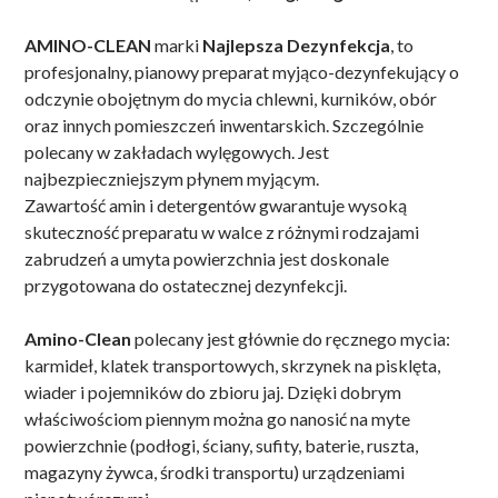
AMINO-CLEAN
marki
Najlepsza Dezynfekcja
, to
profesjonalny, pianowy preparat myjąco-dezynfekujący o
odczynie obojętnym do mycia chlewni, kurników, obór
oraz innych pomieszczeń inwentarskich. Szczególnie
polecany w zakładach wylęgowych. Jest
najbezpieczniejszym płynem myjącym.
Zawartość amin i detergentów gwarantuje wysoką
skuteczność preparatu w walce z różnymi rodzajami
zabrudzeń a umyta powierzchnia jest doskonale
przygotowana do ostatecznej dezynfekcji.
Amino-Clean
polecany jest głównie do ręcznego mycia:
karmideł, klatek transportowych, skrzynek na pisklęta,
wiader i pojemników do zbioru jaj. Dzięki dobrym
właściwościom piennym można go nanosić na myte
powierzchnie (podłogi, ściany, sufity, baterie, ruszta,
magazyny żywca, środki transportu) urządzeniami