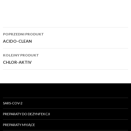
Post
POPRZEDNI PRODUKT
navigation
ACIDO-CLEAN
KOLEJNY PRODUKT
CHLOR-AKTIV
SARS-COV-2
PREPARATY DO DEZYNFEKCJI
PREPARATY MYJĄCE